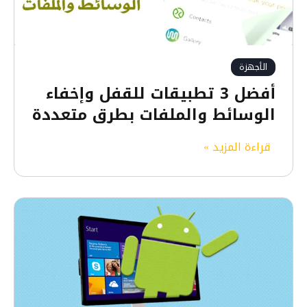
الأجهزة
أفضل 3 تطبيقات للقفل وإخفاء
الوسائط والملفات بطرق متعددة
أ
قراءة المزيد »
ف
ض
ل
3
ت
ط
ب
ي
ق