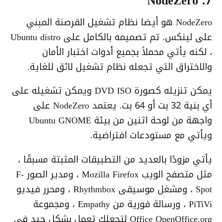
7. NodeZero
NodeZero هو أيضا نظام تشغيل القرصنة المبني
على لينكس. تم تصميمه بالكامل على Ubuntu distro
، لكنه يأتي محملاً بجميع أدوات اختبار الأمان
والاختراق التي تجعله نظام تشغيل لائق للغاية.
يمكن تنزيله كصورة DVD ISO ويمكن تشغيله على
أي بنية 32 بت أو 64 بت. يعتمد NodeZero على
واجهة من لوحة اثنين من بيئة Ubuntu GNOME
ويأتي مع مستودعات افتراضية.
يأتي مزودًا بالعديد من التطبيقات المثبتة مسبقًا ،
مثل متصفح الويب Mozilla Firefox ، ومدير الصور F-
Spot ، ومشغل موسيقى Rhythmbox ، ومحرر فيديو
PiTiVi ، ورسالة فورية من Empathy ، ومجموعة
Office OpenOffice.org لتجعلك تعمل بشكل جيد في