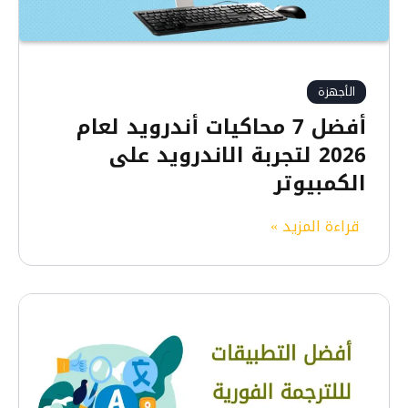
ا
ت
ل
ل
الأجهزة
ق
أفضل 7 محاكيات أندرويد لعام
ف
2026 لتجربة الاندرويد على
ل
الكمبيوتر
و
إ
أ
قراءة المزيد »
خ
ف
ف
ض
ا
ل
ء
7
ا
م
ل
ح
و
ا
س