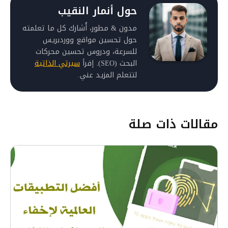
حول أنمار النقيب
مدون & مطور، أُشارك كل ما تعلمته
حول تحسين مواقع ووردبريس
للسرعة، ودروس تحسين محركات
البحث (SEO). إقرأ
سيرتي الذاتية
لتتعلم المزيد عني.
مقالات ذات صلة