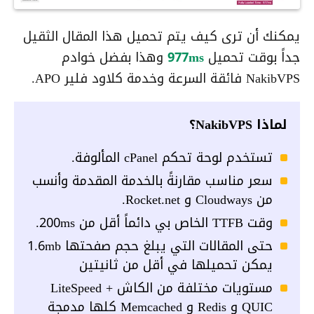
يمكنك أن ترى كيف يتم تحميل هذا المقال الثقيل
جداً بوقت تحميل
977ms
وهذا بفضل خوادم
NakibVPS فائقة السرعة وخدمة كلاود فلير APO.
لماذا NakibVPS؟
تستخدم لوحة تحكم cPanel المألوفة.
سعر مناسب مقارنةً بالخدمة المقدمة وأنسب
من Cloudways و Rocket.net.
وقت TTFB الخاص بي دائماً أقل من 200ms.
حتى المقالات التي يبلغ حجم صفحتها 1.6mb
يمكن تحميلها في أقل من ثانيتين
مستويات مختلفة من الكاش LiteSpeed +
QUIC و Redis و Memcached كلها مدمجة