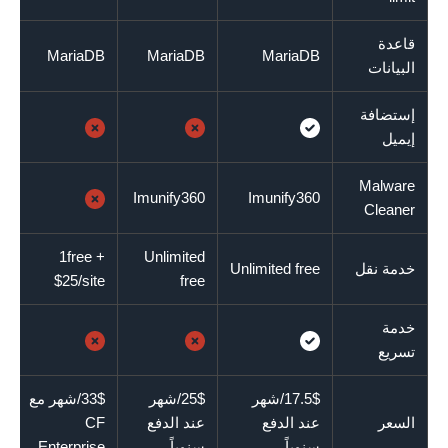
قاعدة
MariaDB
MariaDB
MariaDB
البيانات
إستضافة
إيميل
Malware
Imunify360
Imunify360
Cleaner
1free +
Unlimited
خدمة نقل
Unlimited free
$25/site
free
خدمة
تسريع
17.5$/شهر
25$/شهر
33$/شهر مع
السعر
عند الدفع
عند الدفع
CF
سنوياً
سنوياً
Enterprise