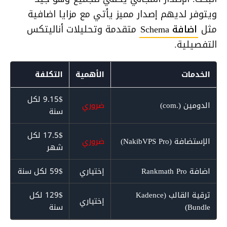
ويتوفر لديهم إصدار مميز يأتي مع مزايا اضافية
مثل
اضافة Schema
متقدمة وتحليلات أناليتكس
التفصيلية.
الخدمات
الأهمية
التكلفة
9.15$ لكل
الدومين (.com)
ضروري
سنة
17.5$ لكل
الإستضافة (NakibVPS Pro)
ضروري
شهر
اضافة Rankmath Pro
إختياري
59$ لكل سنة
ترقية القالب (Kadence
129$ لكل
إختياري
Bundle)
سنة