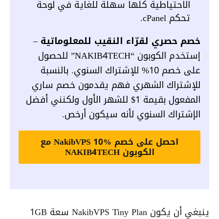
الاحتياطية كلها سهلة للغاية في لوحة
تحكم cPanel.
خصم حصري لقرّاء النقيب للمعلوماتية
–
إستخدم الكوبون “NAKIB4TECH” للحصول
على خصم 10% للإشتراك السنوي. بالنسبة
للإشتراك الشهري فهم يقدمون خصم ساري
المفعول بقيمة 1$ للشهر الأول ولكنني أفضل
الإشتراك السنوي لأنه سيكون أرخص.
احصل على خصم NakibVPS 10% مع
الكوبون NAKIB4TECH
ينبغي أن يكون NakibVPS Tiny Plan سعة 1GB