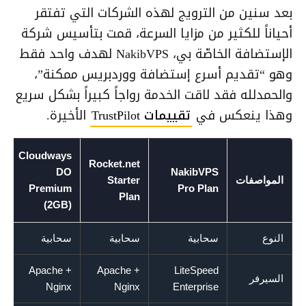
بعد سنين من الترويج لهذه الشركات التي تفتقر
أحياناً للكثير من مزايا السرعة، قمت بتأسيس شركة
الإستضافة الخاصّة بي، NakibVPS لهدف واحد فقط
وهو “تقديم أسرع إستضافة ووردبريس ممكنة”،
والحمدلله فقد لاقت الخدمة رواجاً كبيراً بشكل سريع
وهذا ينعكس في
تقييمات TrustPilot
الأخيرة.
Cloudways
Rocket.net
DO
NakibVPS
المواصفات
Starter
Premium
Pro Plan
Plan
(2GB)
النوع
سحابية
سحابية
سحابية
Apache +
Apache +
LiteSpeed
السيرفر
Nginx
Nginx
Enterprise