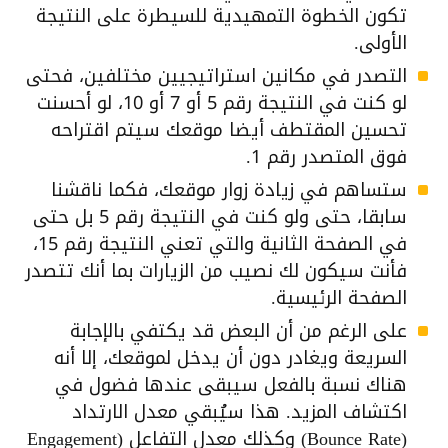
تكون الخطوة التمهيدية للسيطرة على النتيجة
الأولى.
التصدر في مكانين استراتيجيين مختلفين، فحتى
لو كنت في النتيجة رقم 5 أو 7 أو 10، لو أحسنت
تحسين المقتطف أيضا موقعك سيتم اقتراحه
فوق المتصدر رقم 1.
ستساهم في زيادة زوار موقعك، فكما ناقشنا
سابقا، حتى ولو كنت في النتيجة رقم 5 بل حتى
في الصفحة الثانية والتي تعني النتيجة رقم 15،
فأنت سيكون لك نصيب من الزيارات بما أنك تتصدر
الصفحة الرئيسية.
على الرغم من أن البعض قد يكتفي بالإجابة
السريعة ويغادر دون أن يدخل لموقعك، إلا أنه
هناك نسبة بالفعل سيبقى عندها فضول في
اكتشاف المزيد. هذا سيُبقي معدل الارتداد
(Bounce Rate) وكذلك معدل التفاعل (Engagement