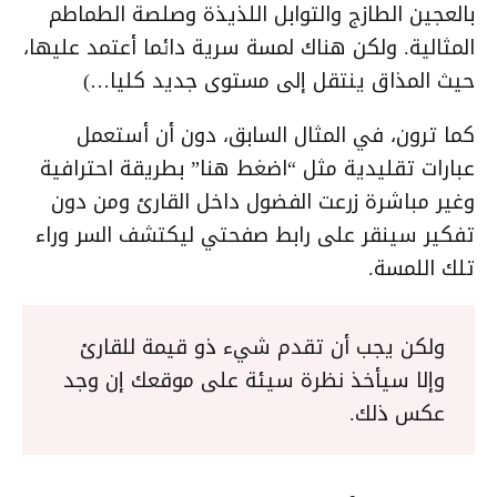
بالعجين الطازج والتوابل اللذيذة وصلصة الطماطم
المثالية. ولكن هناك لمسة سرية دائما أعتمد عليها،
حيث المذاق ينتقل إلى مستوى جديد كليا…)
كما ترون، في المثال السابق، دون أن أستعمل
عبارات تقليدية مثل “اضغط هنا” بطريقة احترافية
وغير مباشرة زرعت الفضول داخل القارئ ومن دون
تفكير سينقر على رابط صفحتي ليكتشف السر وراء
تلك اللمسة.
ولكن يجب أن تقدم شيء ذو قيمة للقارئ
وإلا سيأخذ نظرة سيئة على موقعك إن وجد
عكس ذلك.