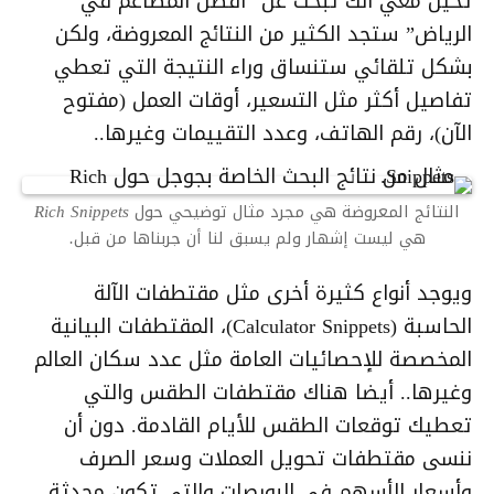
تخيل معي أنك تبحث عن “
أفضل المطاعم في
الرياض
” ستجد الكثير من النتائج المعروضة، ولكن
بشكل تلقائي ستنساق وراء النتيجة التي تعطي
تفاصيل أكثر مثل التسعير، أوقات العمل (مفتوح
الآن)، رقم الهاتف، وعدد التقييمات وغيرها..
النتائج المعروضة هي مجرد مثال توضيحي حول Rich Snippets
هي ليست إشهار ولم يسبق لنا أن جربناها من قبل.
ويوجد أنواع كثيرة أخرى مثل مقتطفات الآلة
الحاسبة (Calculator Snippets)، المقتطفات البيانية
المخصصة للإحصائيات العامة مثل عدد سكان العالم
وغيرها.. أيضا هناك مقتطفات الطقس والتي
تعطيك توقعات الطقس للأيام القادمة. دون أن
ننسى مقتطفات تحويل العملات وسعر الصرف
وأسعار الأسهم في البورصات والتي تكون محدثة