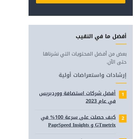
Alternative:
أفضل ما في النقيب
بعض من أفضل المحتويات التي نشرناها
حتى الآن.
إرشادات واستعراضات أولية
أفضل شركات استضافة ووردبريس
في عام 2023
(مع أو 
كيف حصلت على سرعة 100% في
GTmetrix و PageSpeed Insights
لتحسي