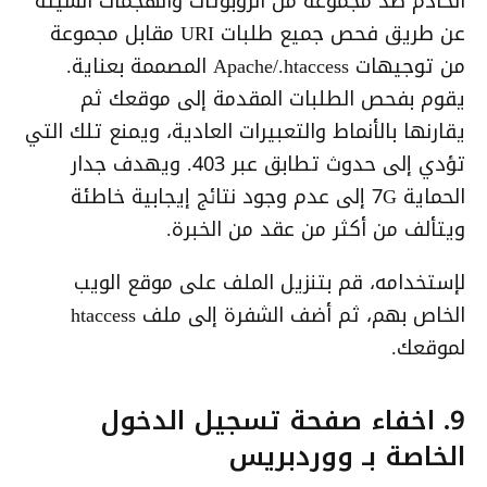
الخادم ضد مجموعة من الروبوتات والهجمات السيئة
عن طريق فحص جميع طلبات URI مقابل مجموعة
من توجيهات Apache/.htaccess المصممة بعناية.
يقوم بفحص الطلبات المقدمة إلى موقعك ثم
يقارنها بالأنماط والتعبيرات العادية، ويمنع تلك التي
تؤدي إلى حدوث تطابق عبر 403. ويهدف جدار
الحماية 7G إلى عدم وجود نتائج إيجابية خاطئة
ويتألف من أكثر من عقد من الخبرة.
لإستخدامه، قم بتنزيل الملف على موقع الويب
الخاص بهم، ثم أضف الشفرة إلى ملف htaccess
لموقعك.
9. اخفاء صفحة تسجيل الدخول
الخاصة بـ ووردبريس