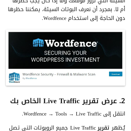
السيئة التي تزور موقعك وما إذا كان يجب حظرها
أم لا. بمجرد أن نعرف البوتات السيئة، يمكننا حظرها
دون الحاجة إلى استخدام Wordfence.
2. عرض تقرير Live Traffic الخاص بك
انتقل إلى Wordfence → Tools → Live Traffic.
يُظهر
تقرير Live Traffic
جميع الروبوتات التي تصل