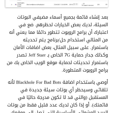
بعد إنشاء قائمة بجميع أسماء مضيفي البوتات
السيئة، لديك بعض الخيارات لحظرهم. ضع في
اعتبارك أن برامج الروبوت تتطور دائمًا مما يعني أنه
من المثالي استخدام حل/برنامج يتم تحديثه
باستمرار. على سبيل المثال، بعض اضافات الأمان
وكذلك جدار حماية 7G الخاص بـ Jeff Starr تصدر
باستمرار تحديثات لحماية موقع الويب الخاص بك من
برامج الروبوت المتطورة.
أوصي باستخدام اضافة Blackhole For Bad Bots لأنه
تلقائي وسيحظر أي بوتات سيئة جديدة في
المستقبل (والتي قد لا تكون مدرجة حاليًا في
قائمتك). أو إذا كان لديك عدد قليل فقط من بوتات
البريد العشوائي الأساسية التي تصل إلى موقعك،