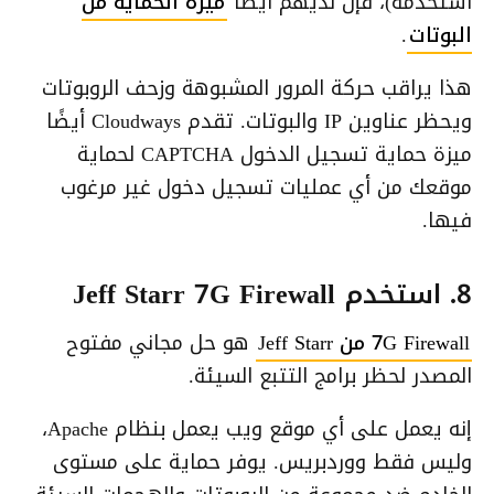
أستخدمه)، فإن لديهم أيضًا
ميزة الحماية من
البوتات
.
هذا يراقب حركة المرور المشبوهة وزحف الروبوتات
ويحظر عناوين IP والبوتات. تقدم Cloudways أيضًا
ميزة حماية تسجيل الدخول CAPTCHA لحماية
موقعك من أي عمليات تسجيل دخول غير مرغوب
فيها.
8. استخدم Jeff Starr 7G Firewall
7G Firewall من Jeff Starr
هو حل مجاني مفتوح
المصدر لحظر برامج التتبع السيئة.
إنه يعمل على أي موقع ويب يعمل بنظام Apache،
وليس فقط ووردبريس. يوفر حماية على مستوى