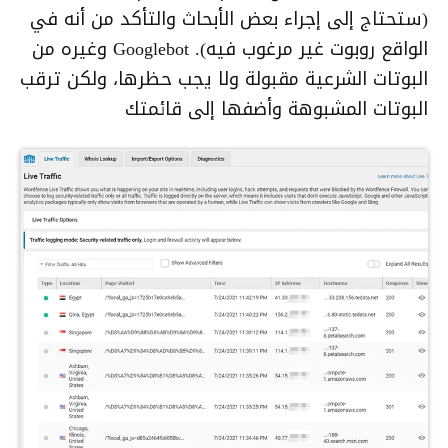
(ستحتاج إلى إجراء بعض الأبحاث والتأكد من أنه في
الواقع روبوت غير مرغوب فيه). Googlebot وغيره من
البوتات الشرعية مقبولة ولا يجب حظرها، ولكن ترقب
البوتات المشبوهة وأضفها إلى قائمتك