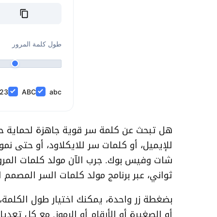
طول كلمة المرور
123
ABC
abc
هل تبحث عن كلمة سر قوية جاهزة لحماية حس
للإيميل، أو كلمات سر للايكلاود، أو حتى نم
شات وفيس بوك. جرب الآن مولد كلمات المرور
ثواني، عبر برنامج مولد كلمات السر المصمم 
بضغطة زر واحدة، يمكنك اختيار طول الكلمة، 
أو الصغيرة أو الأرقام أو الرموز. مع كل تعد