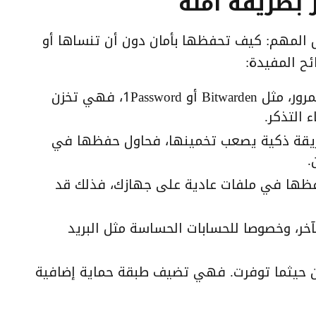
 بطريقة آمنة
 المهم: كيف تحفظها بأمان دون أن تنساها أو
ئح المفيدة:
استخدم تطبيقات موثوقة لإدارة كلمات المرور، مثل Bitwarden أو 1Password، فهي تخزن
 التذكر.
بطريقة ذكية يصعب تخمينها، فحاول حفظها في
.
حفظها في ملفات عادية على جهازك، فذلك قد
لآخر، وخصوصا للحسابات الحساسة مثل البريد
ين حيثما توفرت. فهي تضيف طبقة حماية إضافية