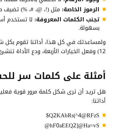
الرموز الخاصة:
مثل (!، @، #، %) تضيف ط
تجنب الكلمات المعروفة:
لا تستخدم أسم
بسهولة.
ولمساعدتك في كل هذا، أداتنا تقوم بكل شيء
12) وفعل الخيارات الأربعة، ودع الأداة تنشئ لك كلمة مرور قوية وآمنة في ثواني.
أمثلة على كلمات سر للح
هل تريد أن ترى شكل كلمة مرور قوية فعليا؟
أداتنا:
Q2KAbRs(^4@RFzS$
hF0aEEQ2]@Ha=vS@