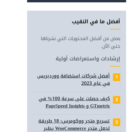
أفضل ما في النقيب
بعض من أفضل المحتويات التي نشرناها
حتى الآن.
إرشادات واستعراضات أولية
أفضل شركات استضافة ووردبريس
في عام 2023
(مع أو 
كيف حصلت على سرعة 100% في
GTmetrix و PageSpeed Insights
لتحسي
تسريع متجر ووكومرس: 18 طريقة
لجعل متجر WooCommerce يطير
2023 (للسيو والسرعة)