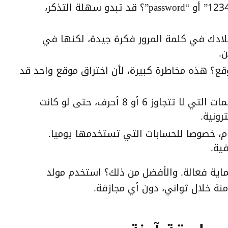
هل تستخدم كلمات مرور شائعة مثل “123456” أو “password”؟ قد تبدو سهلة التذكر،
يلادك في كلمة المرور فكرة جيدة، لكنها في
.
؟ هذه مخاطرة كبيرة، لأن اختراق موقع واحد قد
تأكد من أن كلمتك ليست قصيرة جدا. الكلمات التي لا تتجاوز 6 أو 8 أحرف، حتى لو كانت
ونية.
ظام، خصوصا للحسابات التي تستخدمها يوميا.
ية.
ماية فعالة. والأفضل من ذلك؟ استخدم مولد
منة خلال ثواني، دون أي مجازفة.