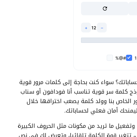
+
12
–
#@%
كيفية نقل موقع ووردبريس من
اباتك؟ سواء كنت بحاجة إلى كلمات مرور قوية
استضافة لأخرى خطوة بخطوة
وذج كلمة سر قوية تناسب أنا فودافون أو سناب
 الخاص بنا وولد كلمة يصعب اختراقها خلال
كيفية استضافة خطوط جوجل محلياً
على ووردبريس
ليمنحك أمان فعلي لحساباتك.
وتفعيل ما تريد من مكونات مثل الحروف الكبيرة
كيفية حظر البوتات السيئة في
ووردبريس
يل، تتغير قوة الكلمة تلقائيا، وتعرض لك في نص