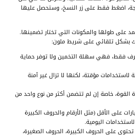
يجة، اضغط فقط على زر النسخ، وستحصل عليها
تعطيل إضافات ووردبريس في
صفحات معينة بشكل انتقائي
مد على طولها والمكونات التي تختار تضمينها.
كيفية الربح من التسويق بالعمولة
ك بشكل تلقائي على شريط ملون:
(أنا أكسب 50,000$/سنة)
انت الكلمة من 1 إلى 3 أحرف فقط، فهي سهلة التخمين ولا توفر حماية
قائمة 64 إضافة ووردبريس بطيئة
وتستهلك موارد CPU عالية
مناسبة لاستخدامات مؤقتة، لكنها لا تزال غير آمنة
محدودة القوة، خاصة إن لم تتضمن أكثر من نوع واحد من
اثة خيارات على الأقل (مثل الأرقام والحروف الكبيرة
استخدامات اليومية.
يجب أن تحتوي على الحروف الكبيرة، الحروف الصغيرة،