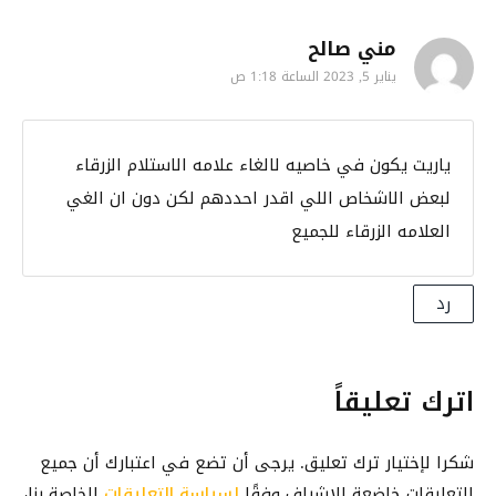
ا
د
ا
ل
مني صالح
ا
ل
ه
م
يناير 5, 2023 الساعة 1:18 ص
ت
ا
و
ح
ت
ا
ك
ف
ياريت يكون في خاصيه لالغاء علامه الاستلام الزرقاء
ت
م
G
س
ف
لبعض الاشخاص اللي اقدر احددهم لكن دون ان الغي
m
ا
ي
العلامه الزرقاء للجميع
a
ب
ا
i
ب
ل
l
رد
د
ت
و
ف
ن
ا
اترك تعليقاً
ر
ع
ق
ل
م
ا
شكرا لإختيار ترك تعليق. يرجى أن تضع في اعتبارك أن جميع
أ
ت
التعليقات خاضعة للإشراف وفقًا
لسياسة التعليقات
الخاصة بنا،