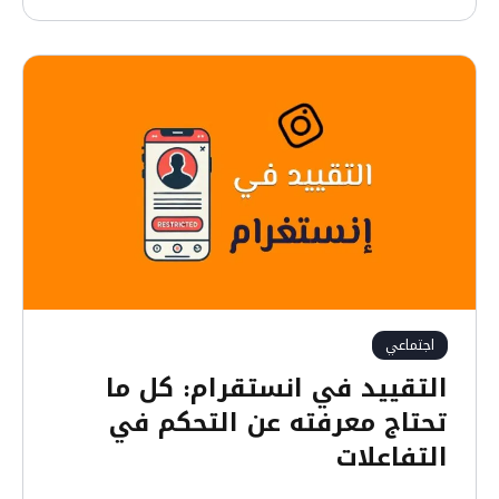
ع
ر
ف
ع
ل
ى
ت
ط
ب
ي
ق
ص
ا
اجتماعي
ر
التقييد في انستقرام: كل ما
ح
تحتاج معرفته عن التحكم في
ن
التفاعلات
ي
و