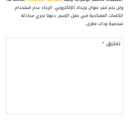
و
ولن يتم نشر عنوان بريدك الإلكتروني. الرجاء عدم استخدام
S
الكلمات المفتاحية في حقل الإسم. دعونا نجري محادثة
I
شخصية وذات مغزى.
M
(
د
تعليق
*
ل
ي
ل
ن
ه
ا
ئ
ي
2
0
2