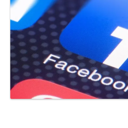
كيفية نقل موقع ووردبريس من
استضافة لأخرى خطوة بخطوة
كيفية استضافة خطوط جوجل محلياً
على ووردبريس