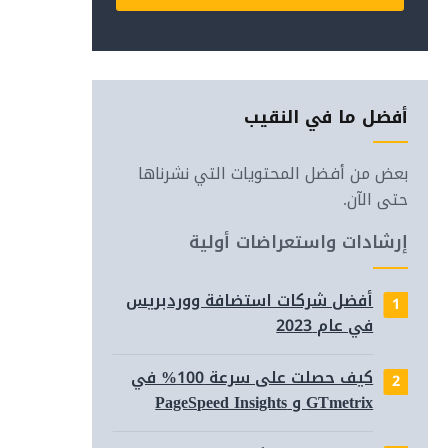
Alternative:
أفضل ما في النقيب
بعض من أفضل المحتويات التي نشرناها
حتى الآن.
إرشادات واستعراضات أولية
أفضل شركات استضافة ووردبريس
في عام 2023
(مع أو 
كيف حصلت على سرعة 100% في
GTmetrix و PageSpeed Insights
لتحسي