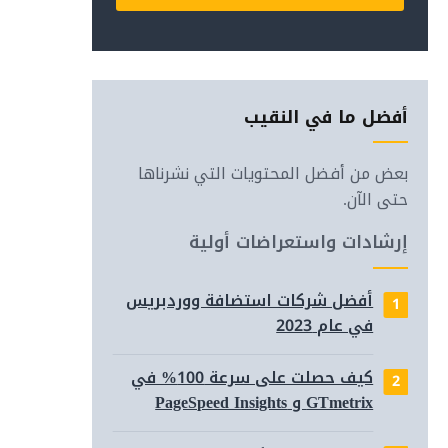
Alternative:
أفضل ما في النقيب
بعض من أفضل المحتويات التي نشرناها
حتى الآن.
إرشادات واستعراضات أولية
أفضل شركات استضافة ووردبريس
في عام 2023
(مع أو 
كيف حصلت على سرعة 100% في
GTmetrix و PageSpeed Insights
لتحسي