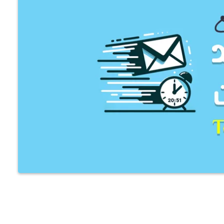
كيفية نقل موقع ووردبريس من
استضافة لأخرى خطوة بخطوة
كيفية استضافة خطوط جوجل محلياً
على ووردبريس