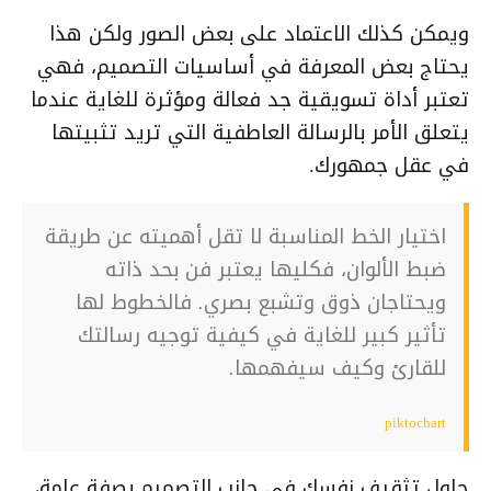
ويمكن كذلك الاعتماد على بعض الصور ولكن هذا
يحتاج بعض المعرفة في أساسيات التصميم، فهي
تعتبر أداة تسويقية جد فعالة ومؤثرة للغاية عندما
يتعلق الأمر بالرسالة العاطفية التي تريد تثبيتها
في عقل جمهورك.
اختيار الخط المناسبة لا تقل أهميته عن طريقة
ضبط الألوان، فكليها يعتبر فن بحد ذاته
ويحتاجان ذوق وتشبع بصري. فالخطوط لها
تأثير كبير للغاية في كيفية توجيه رسالتك
للقارئ وكيف سيفهمها.
piktochart
حاول تثقيف نفسك في جانب التصميم بصفة عامة،