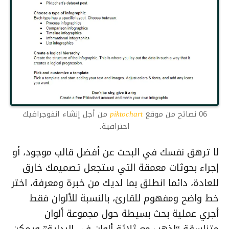
06 نصائح من موقع
piktochart
من أجل إنشاء انفوجرافيك
احترافية.
لا ترهق نفسك في البحث عن أفضل قالب موجود، أو
إجراء بحوثات معمقة التي ستجعل تصميمك خارق
للعادة، دائما انطلق بما لديك من خبرة ومعرفة، اختر
خط واضح ومفهوم للقارئ، بالنسبة للألوان فقط
أجري عملية بحث بسيطة حول مجموعة ألوان
متناسقة “اذهب مع ثلاثة ألوان في البداية” ويمكن