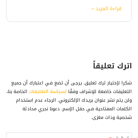
و
ل
ك
قراءة المزيد »
ا
ر
ي
ل
م
ف
ع
ز
ي
ا
ا
ة
م
م
ت
ة
ا
خ
(
ن
اترك تعليقاً
ط
2
ف
ي
0
ي
ا
2
شكرا لإختيار ترك تعليق. يرجى أن تضع في اعتبارك أن جميع
س
ل
6
التعليقات خاضعة للإشراف وفقًا
لسياسة التعليقات
الخاصة بنا،
ب
م
)
ولن يتم نشر عنوان بريدك الإلكتروني. الرجاء عدم استخدام
و
ص
ك
الكلمات المفتاحية في حقل الإسم. دعونا نجري محادثة
ا
ل
شخصية وذات مغزى.
د
ل
ق
ه
ة