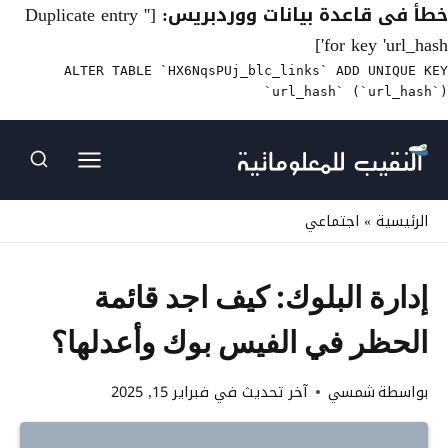
خطأ فى قاعدة بيانات ووردبريس:
[Duplicate entry ''
for key 'url_hash']
ALTER TABLE `HX6NqsPUj_blc_links` ADD UNIQUE KEY
`url_hash` (`url_hash`)
لتجاوز
لى
لمحتوى
الرئيسية
»
اجتماعي
إدارة البلوك: كيف اجد قائمة
الحظر في الفيس بوك وأعدلها؟
بواسطة
شمسي
آخر تحديث في
فبراير 15, 2025