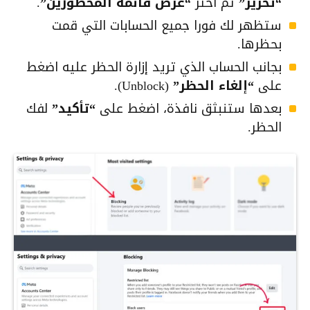
“تحرير”
ثم اختر
“عرض قائمة المحظورين”
.
ستظهر لك فورا جميع الحسابات التي قمت
بحظرها.
بجانب الحساب الذي تريد إزارة الحظر عليه اضغط
على
“إلغاء الحظر”
(Unblock).
بعدها ستنبثق نافذة، اضغط على
“تأكيد”
لفك
الحظر.