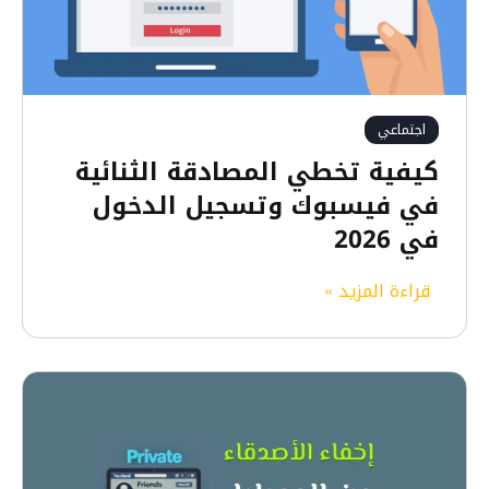
ا
ن
س
ت
ق
اجتماعي
ر
كيفية تخطي المصادقة الثنائية
ا
في فيسبوك وتسجيل الدخول
م
في 2026
:
ك
ك
قراءة المزيد »
ل
ي
م
ف
ا
ي
ت
ة
ح
ت
ت
خ
ا
ط