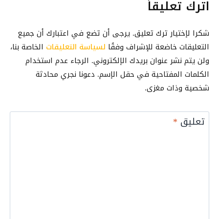
اترك تعليقاً
د
خ
ب
ج
و
و
(
ل
شكرا لإختيار ترك تعليق. يرجى أن تضع في اعتبارك أن جميع
ك
M
ف
التعليقات خاضعة للإشراف وفقًا
لسياسة التعليقات
الخاصة بنا،
م
i
ي
ولن يتم نشر عنوان بريدك الإلكتروني. الرجاء عدم استخدام
ن
c
2
ا
الكلمات المفتاحية في حقل الإسم. دعونا نجري محادثة
r
0
ل
شخصية وذات مغزى.
o
2
م
s
6
و
o
تعليق
*
ب
f
ا
t
ي
E
ل
d
و
g
ا
e
ل
)
ك