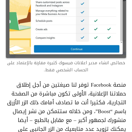
خصائص انشاء مدير اعلانات فيسوك كثيرة مقارنة بالإعتماد على
الحساب الشخصي فقط.
منصة Facebook توفر لنا صيغتين من أجل إطلاق
حملاتنا الإعلانية، الأولى تكون مباشرة من الصفحة
التجارية، فكثيرا أنت ما تصادف أمامك ذلك الزر الأزرق
باسم “Boost”، ومن خلاله ستتمكن من نشر إيصال
منشورك لجمهور أكبر – مع مقابل بالطبع – أيضا
يمكنك تزويد عدد متابعيك من الزر الجانبي على