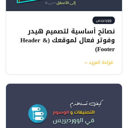
ووردبريس
نصائح أساسية لتصميم هيدر
وفوتر فعال لموقعك (Header &
Footer)
ن
قراءة المزيد »
ص
ا
ئ
ح
أ
س
ا
س