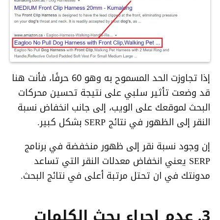
إذا تجاوزت الحد المسموح به وهو 60 حرفًا، فأنت هنا
قد وضعت تأثير سلبي على نتيجة تحسين محركات
البحث لموقعك على الويب، إلى جانب انخفاض نسبة
النقر إلى الظهور في نتائج SERP بشكل كبير.
إن وجود نسبة نقر إلى ظهور منخفضة في برنامج
SERP يعني انخفاض معدلات النقر التي تساعد
مدونتك في ان تحتل مرتبة أعلى في نتائج البحث.
3. عدم إجراء بحث الكلمات