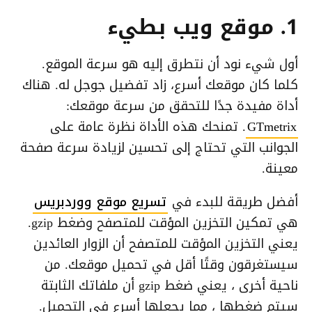
1. موقع ويب بطيء
أول شيء نود أن نتطرق إليه هو سرعة الموقع.
كلما كان موقعك أسرع، زاد تفضيل جوجل له. هناك
أداة مفيدة جدًا للتحقق من سرعة موقعك:
GTmetrix
. تمنحك هذه الأداة نظرة عامة على
الجوانب التي تحتاج إلى تحسين لزيادة سرعة صفحة
معينة.
أفضل طريقة للبدء في
تسريع موقع ووردبريس
هي تمكين التخزين المؤقت للمتصفح وضغط gzip.
يعني التخزين المؤقت للمتصفح أن الزوار العائدين
سيستغرقون وقتًا أقل في تحميل موقعك. من
ناحية أخرى ، يعني ضغط gzip أن ملفاتك الثابتة
سيتم ضغطها ، مما يجعلها أسرع في التحميل.