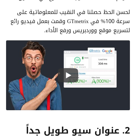
لحسن الحظ حصلنا في النقيب للمعلوماتية على
سرعة 100% في GTmetrix وقمت بعمل فيديو رائع
لتسريع موقع ووردبريس ورفع الأداء.
2. عنوان سيو طويل جداً