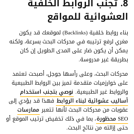
8. تجنب الروابط الخلفية
العشوائية للمواقع
بناء روابط خلفية (Backlinks) لموقعك قد يكون
مغري لرفع ترتيبه في محركات البحث بسرعة، ولكنه
يمكن أن يكون ضار على المدى الطويل إن كان
بطريقة غير مدروسة.
محركات البحث، وعلى رأسها جوجل، أصبحت تعتمد
على خوارزميات متقدمة تميز بين الروابط الطبيعية
والروابط غير الطبيعية.
نوصي بتجنب استخدام
أساليب عشوائية لبناء الروابط
فهذا قد يؤدي إلى
عقوبات من محركات البحث لأنها تتعبر
ممارسات
SEO محظورة
، بما في ذلك تخفيض ترتيب الموقع أو
حتى إزالته من نتائج البحث.