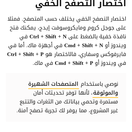
اختصار التصفح الخفي
اختصار التصفح الخفي يختلف حسب المتصفح. فمثلا
على جوجل كروم ومايكروسوفت إيدج، يمكنك فتح
نافذة خفية بالضغط على
Ctrl + Shift + N
في
ويندوز أو
Cmd + Shift + N
في أجهزة ماك. أما في
فايرفوكس وسفاري، فالاختصار هو
Ctrl + Shift + P
في ويندوز أو
Cmd + Shift + P
في ماك.
نوصي باستخدام
المتصفحات الشهيرة
والموثوقة
، لأنها توفر تحديثات أمان
مستمرة وتحمي بياناتك من الثغرات والتتبع
غير المشروع، مما يوفر لك تجربة تصفح آمنة.