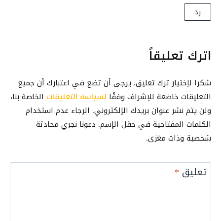
ا
ل
رد
ة
خ
إ
ط
ن
و
اترك تعليقاً
ش
ة
ا
ب
ء
شكرا لإختيار ترك تعليق. يرجى أن تضع في اعتبارك أن جميع
خ
ا
التعليقات خاضعة للإشراف وفقًا
لسياسة التعليقات
الخاصة بنا،
ط
ل
و
ولن يتم نشر عنوان بريدك الإلكتروني. الرجاء عدم استخدام
ص
ة
الكلمات المفتاحية في حقل الإسم. دعونا نجري محادثة
ف
شخصية وذات مغزى.
ح
ا
ت
تعليق
*
ا
ل
أ
ك