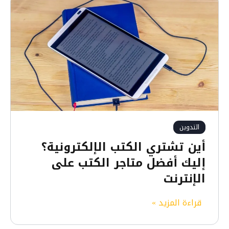
م
و
ا
ق
ع
إ
خ
ت
ص
ا
التدوين
ر
أين تشتري الكتب الإلكترونية؟
ا
إليك أفضل متاجر الكتب على
ل
الإنترنت
ر
و
أ
قراءة المزيد »
ا
ي
ب
ن