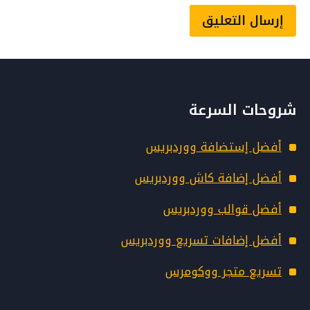
د
و
ن
Alternative:
ا
ت
ص
شروحات السرعة
ا
ل
أفضل إستضافة ووردبريس
ا
ن
أفضل إضافة كاش ووردبريس
ت
أفضل قوالب ووردبريس
ر
ن
أفضل إضافات تسريع ووردبريس
ت
تسريع متجر ووكومرس