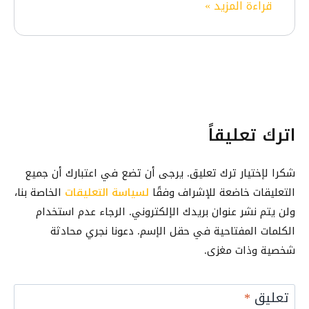
ف
أ
قراءة المزيد »
ط
ه
ف
ب
م
ض
ي
ؤ
ل
ق
قّ
5
M
تً
ت
i
ا
ط
c
اترك تعليقاً
ب
r
ي
o
ق
شكرا لإختيار ترك تعليق. يرجى أن تضع في اعتبارك أن جميع
s
ا
o
التعليقات خاضعة للإشراف وفقًا
لسياسة التعليقات
الخاصة بنا،
ت
f
ولن يتم نشر عنوان بريدك الإلكتروني. الرجاء عدم استخدام
ت
t
الكلمات المفتاحية في حقل الإسم. دعونا نجري محادثة
ر
S
شخصية وذات مغزى.
ج
t
م
o
ة
تعليق
*
r