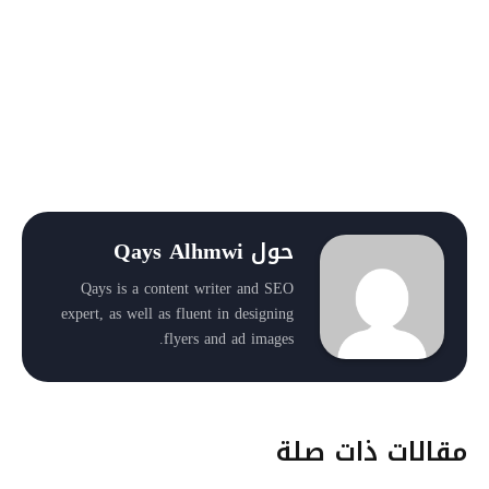
حول Qays Alhmwi
Qays is a content writer and SEO
expert, as well as fluent in designing
flyers and ad images.
مقالات ذات صلة