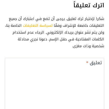
2
ن
اترك تعليقاً
ا
0
)
ل
2
ب
شكرا لإختيار ترك تعليق. يرجى أن تضع في اعتبارك أن جميع
6
A
(
التعليقات خاضعة للإشراف وفقًا
لسياسة التعليقات
الخاصة بنا،
s
خ
ولن يتم نشر عنوان بريدك الإلكتروني. الرجاء عدم استخدام
t
ط
الكلمات المفتاحية في حقل الإسم. دعونا نجري محادثة
r
و
شخصية وذات مغزى.
a
ة
ف
ب
ي
تعليق
*
خ
2
ط
0
و
2
ة
6
ل
:
ل
أ
م
ش
ب