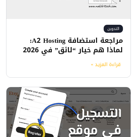
التدوين
مراجعة استضافة A2 Hosting:
لماذا هم خيار “لائق” في 2026
م
قراءة المزيد »
ر
ا
ج
ع
ة
ا
س
ت
ض