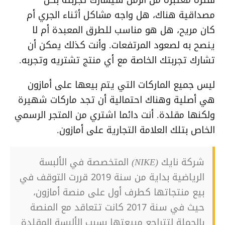
لفترة معتبرة من الزمن سيشارك تجربته بكل
مصداقية هناك، هل واجه مشاكل أثناء الجري أم
كان مريح، هل هو مناسب للطرق المعبدة أم لا
ينصح به لصعود المرتفعات. وأنت كذلك يمكن أن
تشارك تجربتك الخاصة مع أي منتج تشتريه وتجربه.
ليس جميع الماركات التي يتم بيعها على أمازون
هي أصلية وهناك احتمالية أن تجد ماركات شهيرة
ولكنها مقلدة. أنت دائما اشتري من المتجر الرسمي
الخاص بتلك العلامة التجارية على أمازون.
شركة نايك (NIKE) المتخصصة في الألبسة
الرياضية بداية من سنة 2019 قررت التوقف في
بيع منتجاتها كطرف أول على منصة أمازون،
حيث في سنة 2017 كانت تتعاقد مع المنصة
بالجملة لتتراجع مبيعتها بسبب الألبسة المقلدة