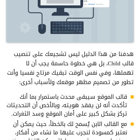
هدفنا من هذا الدليل ليس تشجيعك على تنصيب
قالب Child، بل هي خطوة حاسمة يجب أن لا
تهملها، وفي نفس الوقت تبقيك مرتاح نفسيا وأنت
تطور من تصميم مظهر موقعك ولأسباب أخرى:
قالب الموقع سيبقى محدث باستمرار بما أنك
تأكدت أنه لن يفقد هويته، وبالأخص أن التحديثات
تركز بشكل كبير على أمان الموقع وسد الثغرات.
مع القالب الابن يُسمح لك بالخطأ، حيث يمكن أن
نعتبر كمسودة لنجرب عليها ما نشاء من أفكار،