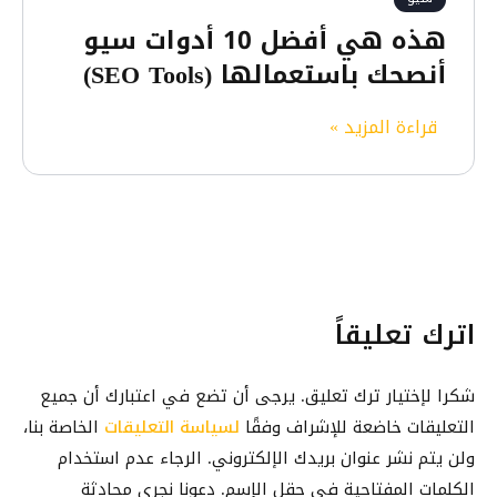
n
:
c
هذه هي أفضل 10 أدوات سيو
د
e
أنصحك باستعمالها (SEO Tools)
ل
B
ي
l
ه
قراءة المزيد »
ل
o
ذ
ح
c
ه
م
k
ه
ا
s
ي
ي
:
أ
ة
ط
ف
م
ر
اترك تعليقاً
ض
و
ي
ل
ق
ق
1
ع
شكرا لإختيار ترك تعليق. يرجى أن تضع في اعتبارك أن جميع
ك
0
و
التعليقات خاضعة للإشراف وفقًا
لسياسة التعليقات
الخاصة بنا،
ا
أ
و
ولن يتم نشر عنوان بريدك الإلكتروني. الرجاء عدم استخدام
ل
د
ر
س
الكلمات المفتاحية في حقل الإسم. دعونا نجري محادثة