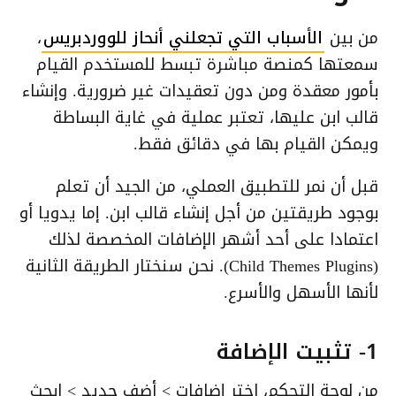
من بين
الأسباب التي تجعلني أنحاز للووردبريس
،
سمعتها كمنصة مباشرة تبسط للمستخدم القيام
بأمور معقدة ومن دون تعقيدات غير ضرورية. وإنشاء
قالب ابن عليها، تعتبر عملية في غاية البساطة
ويمكن القيام بها في دقائق فقط.
قبل أن نمر للتطبيق العملي، من الجيد أن تعلم
بوجود طريقتين من أجل إنشاء قالب ابن. إما يدويا أو
اعتمادا على أحد أشهر الإضافات المخصصة لذلك
(Child Themes Plugins). نحن سنختار الطريقة الثانية
لأنها الأسهل والأسرع.
1- تثبيت الإضافة
من لوحة التحكم، اختر إضافات > أضف جديد > ابحث