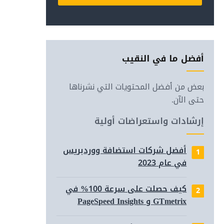
Alternative:
أفضل ما في النقيب
بعض من أفضل المحتويات التي نشرناها
حتى الآن.
إرشادات واستعراضات أولية
أفضل شركات استضافة ووردبريس
في عام 2023
(مع أو 
كيف حصلت على سرعة 100% في
GTmetrix و PageSpeed Insights
لتحسي