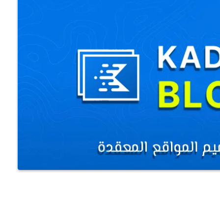
كيفية نقل موقع ووردبريس من
استضافة لأخرى خطوة بخطوة
كيفية استضافة خطوط جوجل محلياً
على ووردبريس