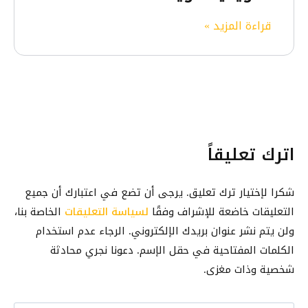
أ
ح
د
ك
قراءة المزيد »
ل
س
ي
ي
ن
ف
ل
س
ت
ع
و
ح
د
ا
و
د
ل
ل
ا
ش
اترك تعليقاً
ص
ل
ب
ف
ن
ك
ح
ق
شكرا لإختيار ترك تعليق. يرجى أن تضع في اعتبارك أن جميع
ا
ة
ر
التعليقات خاضعة للإشراف وفقًا
لسياسة التعليقات
الخاصة بنا،
ت
“
ا
ولن يتم نشر عنوان بريدك الإلكتروني. الرجاء عدم استخدام
ا
ش
ت
ل
الكلمات المفتاحية في حقل الإسم. دعونا نجري محادثة
ك
أ
شخصية وذات مغزى.
ر
خ
ا
ر