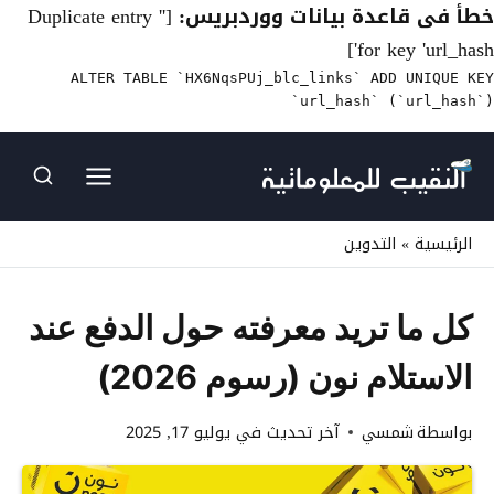
خطأ فى قاعدة بيانات ووردبريس:
[Duplicate entry ''
for key 'url_hash']
ALTER TABLE `HX6NqsPUj_blc_links` ADD UNIQUE KEY
`url_hash` (`url_hash`)
لتجاوز
لى
لمحتوى
الرئيسية
»
التدوين
كل ما تريد معرفته حول الدفع عند
الاستلام نون (رسوم 2026)
بواسطة
شمسي
آخر تحديث في
يوليو 17, 2025