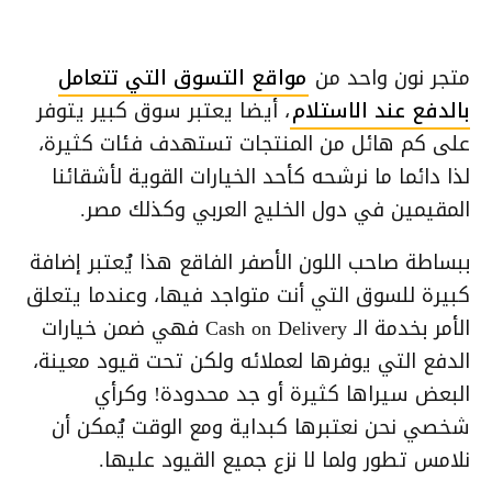
متجر نون واحد من
مواقع التسوق التي تتعامل
بالدفع عند الاستلام
، أيضا يعتبر سوق كبير يتوفر
على كم هائل من المنتجات تستهدف فئات كثيرة،
لذا دائما ما نرشحه كأحد الخيارات القوية لأشقائنا
المقيمين في دول الخليج العربي وكذلك مصر.
ببساطة صاحب اللون الأصفر الفاقع هذا يُعتبر إضافة
كبيرة للسوق التي أنت متواجد فيها، وعندما يتعلق
الأمر بخدمة الـ Cash on Delivery فهي ضمن خيارات
الدفع التي يوفرها لعملائه ولكن تحت قيود معينة،
البعض سيراها كثيرة أو جد محدودة! وكرأي
شخصي نحن نعتبرها كبداية ومع الوقت يُمكن أن
نلامس تطور ولما لا نزع جميع القيود عليها.