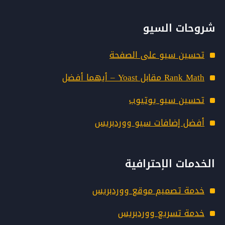
ق
ي
شروحات السيو
ة
ق
تحسين سيو على الصفحة
و
ي
Rank Math مقابل Yoast – أيهما أفضل
ة
تحسين سيو يوتيوب
أفضل إضافات سيو ووردبريس
الخدمات الإحترافية
خدمة تصميم موقع ووردبريس
خدمة تسريع ووردبريس