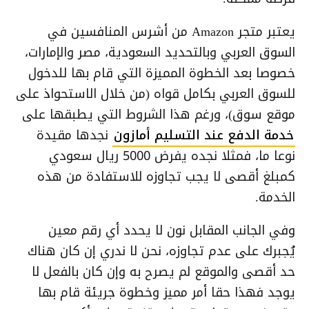
يعتبر متجر Amazon من أشرس المنافسين في
السوق العربي وبالتحديد السعودية، مصر والإمارات،
خصوصا بعد الخطوة المميزة التي قام بها للدخول
للسوق العربي بكامل قواه (من خلال الاستحواذ على
موقع سوق)، ورغم هذا الشروط التي يطبقها على
خدمة الدفع عند التسليم أمازون
نجدها مقيدة
نوعا ما، فمثلا نجده يفرض 5000 ريال سعودي
كمبلغ أقصى لا يجب تجاوزه للاستفادة من هذه
الخدمة.
وفي الجانب المقابل نون لا يحدد أي رقم معين
يُجبرك على عدم تجاوزه، نحن لا ندري إن كان هناك
حد أقصى والموقع لم يصرح به وإن كان بالفعل لا
يوجد فهذا حقا أمر مميز وخطوة جريئة قام بها