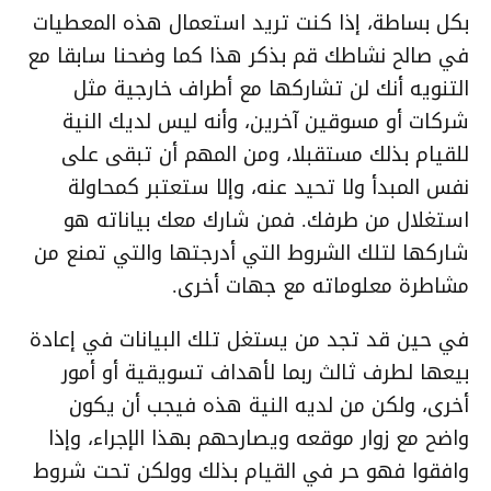
بكل بساطة، إذا كنت تريد استعمال هذه المعطيات
في صالح نشاطك قم بذكر هذا كما وضحنا سابقا مع
التنويه أنك لن تشاركها مع أطراف خارجية مثل
شركات أو مسوقين آخرين، وأنه ليس لديك النية
للقيام بذلك مستقبلا، ومن المهم أن تبقى على
نفس المبدأ ولا تحيد عنه، وإلا ستعتبر كمحاولة
استغلال من طرفك. فمن شارك معك بياناته هو
شاركها لتلك الشروط التي أدرجتها والتي تمنع من
مشاطرة معلوماته مع جهات أخرى.
في حين قد تجد من يستغل تلك البيانات في إعادة
بيعها لطرف ثالث ربما لأهداف تسويقية أو أمور
أخرى، ولكن من لديه النية هذه فيجب أن يكون
واضح مع زوار موقعه ويصارحهم بهذا الإجراء، وإذا
وافقوا فهو حر في القيام بذلك وولكن تحت شروط