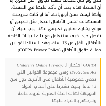
حتى ولو كان عملائك كلهم تجاوزوا سن البلوغ، إلا
أن النقطة هذه يجب أن تأكد عليها في الصفحة،
وأنها ليست ضمن أولوياتك. أما لو كانت شريحتك
المستهدفة تشمل الأطفال الصغار مثل تطبيق أو
موقع يشارك محتوى تعليمي فهنا يجب عليك أن
تفصل جيدا كيف ستتعامل مع تلك البيانات الخاصة
بالأطفال الأقل من 13 سنة، وهذا استنادا لقوانين
حماية حقوق الأطفال (COPPA Privacy Policy).
COPPA اختصارا لـ (Children’s Online Privacy
Protection Act) وهي مجموعة القوانين التي
تحمي خصوصية الأطفال على الأنترنت دون سن
13 عاما، بحيث تشترط على أصحاب المواد
الموجهة لهاته الفئة العمرية شروط خاصة
وتلزمهم بالانقياد عليها.