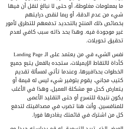
ما بمعلومات مغلوطة، أو حتى لا نبالغ لنقل أن فيها
شيء من عدم الدقة، أو ربما لنقص درايتهم
بخصائص ذلك المنتج بالتحديد تدفعهم للتطرق لأمور
غير موجودة فيه. وهذا بحد ذاته سبب كافي لعدم
تحقيق تحويلات.
نفس الشيء في من يعتمد على الـ Landing Page
كأداة لالتقاط الإيميلات، ستجده بالفعل يتبع جميع
الخطوات بحذافيرها، وعندما تأتي لمسألة تقديم
كتيب مجاني، يقوم بتوفير شيء ليس له قيمة أو
يتعارض كحل مع مشكلة العميل، وهذا في الأغلب
يكون نتيجة للتسرع أو حتى التقليد الأعمى
للمنافسين. وأنت هنا تضرب في مصداقيتك لتدفع
كل من اشترك في قائمتك يغادرها فورا.
العرض الذي تريد التسويق له قم بدراسته جيدا مع