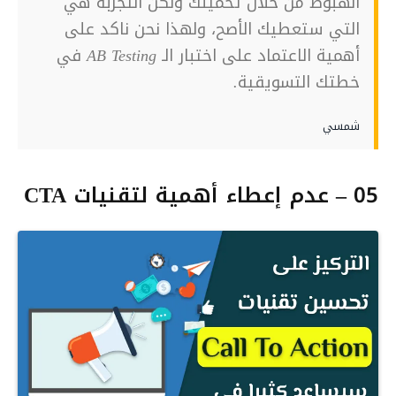
الهبوط من خلال تخمينك ولكن التجربة هي
التي ستعطيك الأصح، ولهذا نحن ناكد على
أهمية الاعتماد على اختبار الـ AB Testing في
خطتك التسويقية.
شمسي
05 – عدم إعطاء أهمية لتقنيات CTA