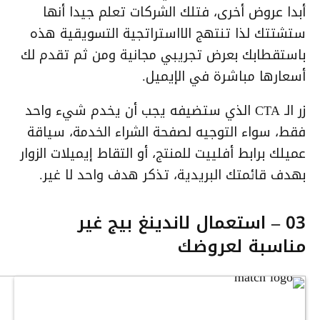
أبدا عروض أخرى، فتلك الشركات تعلم جيدا أنها
ستشتتك لذا تنتهج الااستراتجية التسويقية هذه
باستقطابك بعرض تجريبي مجانية ومن ثم تقدم لك
أسعارها مباشرة في الإيميل.
زر الـ CTA الذي ستضيفه يجب أن يخدم شيء واحد
فقط، سواء التوجيه لصفحة الشراء الخدمة، سياقة
عميلك برابط أفلييت للمنتج، أو التقاط إيميلات الزوار
بهدف قائمتك البريدية، تذكر هدف واحد لا غير.
03 – استعمال لاندينغ بيج غير
مناسبة لعروضك