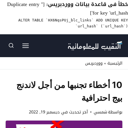
خطأ فى قاعدة بيانات ووردبريس:
[Duplicate entry ''
for key 'url_hash']
ALTER TABLE `HX6NqsPUj_blc_links` ADD UNIQUE KEY
`url_hash` (`url_hash`)
لتجاوز
لى
لمحتوى
الرئيسية
»
ووردبريس
10 أخطاء تجنبها من أجل لاندنج
بيج احترافية
بواسطة
شمسي
آخر تحديث في
ديسمبر 19, 2022