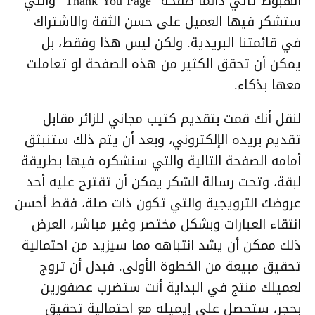
الهبوط تأتي دائما صفحة “Thank You Page” والتي
ستشكر فيها العميل على حسن الثقة والاشتراك
في قائمتنا البريدية. ولكن ليس هذا وفقط، بل
يمكن أن تحقق الكثير من هذه الصفحة لو تعاملت
معها بذكاء.
لنقل أنك قمت بتقديم كتيب مجاني للزائر مقابل
تقديم بريده الإلكتروني، وبعد أن يتم ذلك ستنبثق
أمامه الصفحة التالية والتي سنشكره فيها بطريقة
لبقة، وتحت رسالة الشكر يمكن أن تقترح عليه أحد
عروضك الترويجية والتي تكون ذات صلة، فقط أحسن
انتقاء العبارات وبشكل مختصر وغير مباشر، العرض
ذلك ممكن أن يشد انتباهه مما سيزيد من احتمالية
تحقيق مبيعة من الخطوة الأولى. فبدل أن تروج
لعميلك منتج في البداية أنت ستضرب عصفورين
بحجر، ستحصل على إيميله مع احتمالية تحقيق