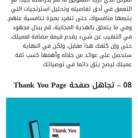
التعمق في أدق تفاصيله وتحليل استرتجيات التي
يتبعها منافسوك، حتى تنفرد بميزة تنافسية عنهم.
وفي ما يتعلق بالهدية المجانية، قم ببذل مجهود
في التنقيب عن شيء يقدم قيمة مضافة لعميلك،
حتى وإن كلفك هذا مقابل، ولكن في النهاية
ستحصل على عوائد من خلاله وأهمها كسب ثقة
عميلك ليصح يثق دائما في توصياتك.
08 – تجاهل صفحة Thank You Page