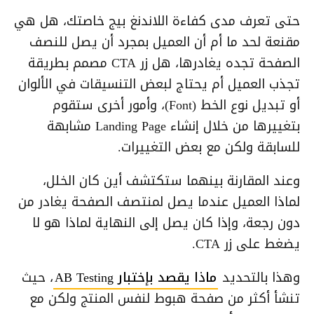
حتى تعرف مدى كفاءة اللاندنغ بيج خاصتك، هل هي
مقنعة لحد ما أم أن العميل بمجرد أن يصل للنصف
الصفحة تجده يغادرها، هل زر CTA مصمم بطريقة
تجذب العميل أم يحتاج لبعض التنسيقات في الألوان
أو تبديل نوع الخط (Font)، وأمور أخرى ستقوم
بتغييرها من خلال إنشاء Landing Page مشابهة
للسابقة ولكن مع بعض التغييرات.
وعند المقارنة بينهما ستكتشف أين كان الخلل،
لماذا العميل عندما يصل لمنتصف الصفحة يغادر من
دون رجعة، وإذا كان يصل إلى النهاية لماذا هو لا
يضغط على زر CTA.
وهذا بالتحديد
ماذا يقصد بإختبار AB Testing
، حيث
تنشأ أكثر من صفحة هبوط لنفس المنتج ولكن مع