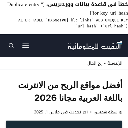
خطأ فى قاعدة بيانات ووردبريس:
[Duplicate entry ''
for key 'url_hash']
ALTER TABLE `HX6NqsPUj_blc_links` ADD UNIQUE KEY
`url_hash` (`url_hash`)
لتجاوز
لى
لمحتوى
الرئيسية
»
ربح المال
أفضل مواقع الربح من الانترنت
باللغة العربية مجانا 2026
بواسطة
شمسي
آخر تحديث في
مارس 1, 2025