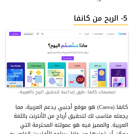
5- الربح من كانفا
تصميمات كانفا: طرق إبداعية لتحقيق الربح بالعربية.
كانفا (Canva) هو موقع أجنبي يدعم العربية، مما
يجعله مناسب لك لتحقيق أرباح من الأنترنت باللغة
العربية. والمميز فيه هو عمولته المحترمة التي
يمكن أن تجنيها من خلال برنامج الأفلييت الخاص به،