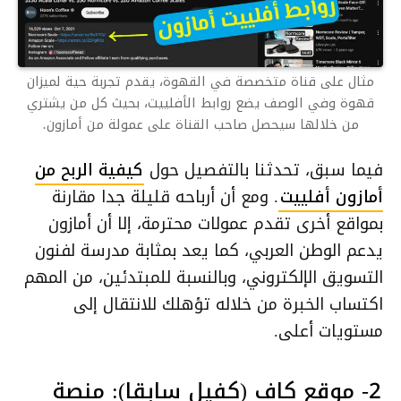
مثال على قناة متخصصة في القهوة، يقدم تجربة حية لميزان
قهوة وفي الوصف يضع روابط الأفلييت، بحيث كل من يشتري
من خلالها سيحصل صاحب القناة على عمولة من أمازون.
فيما سبق، تحدثنا بالتفصيل حول
كيفية الربح من
أمازون أفلييت
. ومع أن أرباحه قليلة جدا مقارنة
بمواقع أخرى تقدم عمولات محترمة، إلا أن أمازون
يدعم الوطن العربي، كما يعد بمثابة مدرسة لفنون
التسويق الإلكتروني، وبالنسبة للمبتدئين، من المهم
اكتساب الخبرة من خلاله تؤهلك للانتقال إلى
مستويات أعلى.
2- موقع كاف (كفيل سابقا): منصة