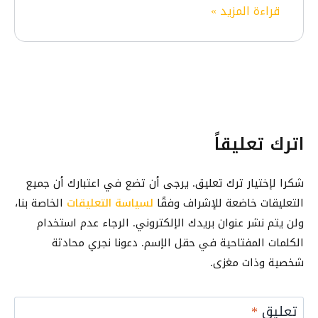
و
ك
قراءة المزيد »
t
ر
ي
S
أ
ف
E
ك
ي
O
ب
ة
ب
ر
إ
ا
ن
ل
اترك تعليقاً
ش
ص
ا
و
ء
شكرا لإختيار ترك تعليق. يرجى أن تضع في اعتبارك أن جميع
ر
و
ا
التعليقات خاضعة للإشراف وفقًا
لسياسة التعليقات
الخاصة بنا،
ت
ل
ولن يتم نشر عنوان بريدك الإلكتروني. الرجاء عدم استخدام
ق
ت
الكلمات المفتاحية في حقل الإسم. دعونا نجري محادثة
د
و
شخصية وذات مغزى.
ي
ض
م
ي
م
تعليق
*
ح