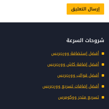
ل
ي
م
س
و
)
ق
Alternative:
ع
و
و
شروحات السرعة
ر
د
أفضل إستضافة ووردبريس
ب
ر
أفضل إضافة كاش ووردبريس
ي
أفضل قوالب ووردبريس
س
أفضل إضافات تسريع ووردبريس
تسريع متجر ووكومرس