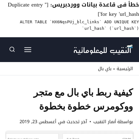
خطأ فى قاعدة بيانات ووردبريس:
[Duplicate entry ''
for key 'url_hash']
ALTER TABLE `HX6NqsPUj_blc_links` ADD UNIQUE KEY
`url_hash` (`url_hash`)
لتجاوز
لى
لمحتوى
الرئيسية
»
باي بال
كيفية ربط باي بال مع متجر
ووكومرس خطوة بخطوة
بواسطة
أنمار النقيب
آخر تحديث في
أغسطس 23, 2019