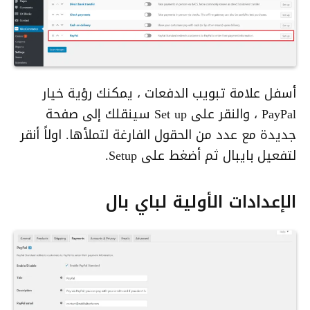
أسفل علامة تبويب الدفعات ، يمكنك رؤية خيار
PayPal ، والنقر على Set up سينقلك إلى صفحة
جديدة مع عدد من الحقول الفارغة لتملأها. اولاً أنقر
لتفعيل بايبال ثم أضغط على Setup.
الإعدادات الأولية لباي بال