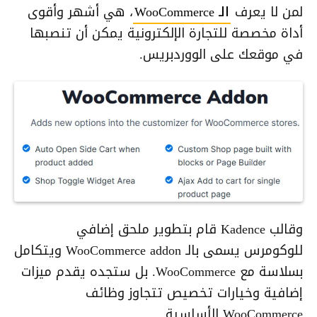
لمن لا يعرف
الـ WooCommerce
، هي أشهر وأقوى
أداة مخصصة للتجارة الإلكترونية يمكن أن تنصبها
في موقعك على الووردبريس.
وقالب Kadence قام بتطوير ملحق إضافي
للوكومرس يسمى بالـ WooCommerce addon ويتكامل
بسلاسة مع WooCommerce. بل ستجده يقدم ميزات
إضافية وخيارات تخصيص تتجاوز وظائف
WooCommerce الأساسية.