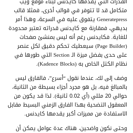
القدرات التي يقدمها كايدنس لبناء موقع ويب
متكامل قد لا تتوفر في قوالب أخرى، فمثلا قالب
Generatepress يتفوق عليه في السرعة، وهذا أمر
بديهي، فمقارنة مع كايدنس قدراته تعتبر محدودة
للغاية. فكايدنس رغم أنه ليس بمنشئ صفحات
(Page Builder) سيعطيك تحكم دقيق لكل عنصر
على حدى بفضل ميزة الـ Section التي طورها في
نظام الكتل الخاص به (Kadence Blocks).
وضف إلى لك، عندما نقول “أسرع”، فالفارق ليس
بالمبالغ فيه، بل هو مجرد أجزاء بسيطة من الثانية،
حوالي 20 مللي (أي 0.02 ثانية). لذا قد يكون من
المعقول التضحية بهذا الفارق الزمني البسيط مقابل
الاستفادة من مميزات أكبر يقدمها كايدنس.
وحتى نكون واضحين، هناك عدة عوامل يمكن أن