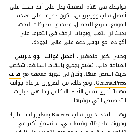
تواجدك في هذه الصفحة يدل على أنك تبحث على
أفضل قالب ووردبريس، يكون خفيف على معدة
الموقع، سريع التحميل، وصديق لمحركات البحث،
بحيث لن يتعب روبوتات الزحف في التعرف على
أكواده. مع توفير دعم فني عالي الجودة.
وحتى نكون منصفين،
أفضل قوالب الووردبريس
المتاحة حاليا، تهتم بجميع بالنقاط السابقة، شخصيا
جربت البعض منها، وكان لي تجربة معمقة مع
قالب
GeneratePress
. ومع ذلك، من الضروري مراعاة جوانب
مهمة أخرى تمس الأداء، التكامل وما هي خيارات
التخصيص التي يوفرها.
وهنا بالتحديد يربز قالب Kadence بمعايير استثنائية
ومرونة ملحوظة. وفيما يلي، سنتعمق أكثر في