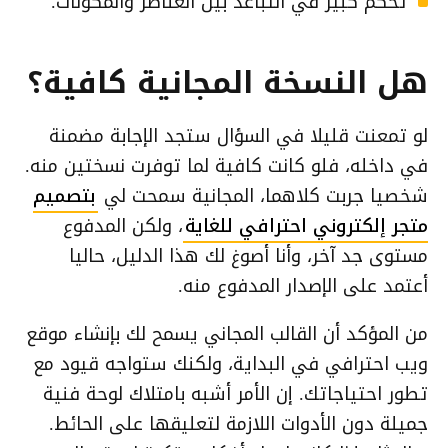
تحكم كبير في التباعد بين العناصر والمكونات.
هل النسخة المجانية كافية؟
لو تمعنت قليلا في السؤال ستجد الإجابة مضمنة
في داخله، فلو كانت كافية لما توفرت نسختين منه.
شخصيا جربت كلاهما، المجانية سمحت لي
بتصميم
متجر إلكتروني احترافي للغاية
، ولكن المدفوع
مستوى جد آخر، وأنا أصوغ لك هذا الدليل، حاليا
أعتمد على الإصدار المدفوع منه.
من المؤكد أن القالب المجاني يسمح لك بإنشاء موقع
ويب احترافي في البداية، ولكنك ستواجه قيود مع
تطور احتياجاتك. إن الأمر أشبه بامتلاك لوحة فنية
جميلة دون الأدوات اللازمة لتعليقها على الحائط.