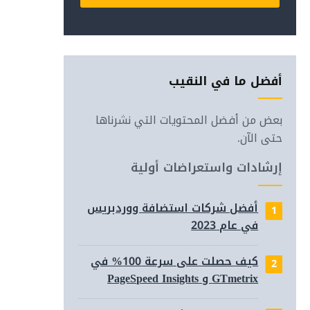
Alternative:
أفضل ما في النقيب
بعض من أفضل المحتويات التي نشرناها
حتى الآن.
إرشادات واستعراضات أولية
أفضل شركات استضافة ووردبريس
في عام 2023
(مع أو 
كيف حصلت على سرعة 100% في
GTmetrix و PageSpeed Insights
لتحسي